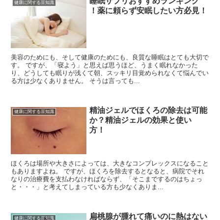
睡眠サプリおすすめランキング
健康に関する豆知識
！薬に頼らず安眠したい方必見！
美容のためにも、そして健康のためにも、良質な睡眠はとても大切で
す。 ですが、「寝よう」と思えば思うほど、うまく眠れなかった
り、どうしても眠りが浅くて朝、スッキリ目覚められなくて悩んでい
る方は少なくありません。 そうは言っても...
精油ジェルでほくろの除去は可能
健康に関する豆知識
か？精油ジェルの効果と使い
方！
ほくろは場所や大きさによっては、大きなコンプレックスになること
もありますよね。 ですが、ほくろを除去するとなると、病院でそれ
なりの治療費を支払わなければならず、「そこまでするのはちょっ
と・・・」と考えてしまっている方も少なくありま...
扁桃腺が腫れて痛いのに熱はない
健康に関する豆知識