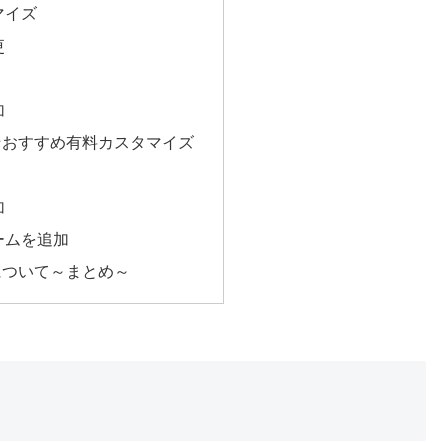
マイズ
更
加
☆おすすめ有料カスタマイズ
！
加
ームを追加
について～まとめ～