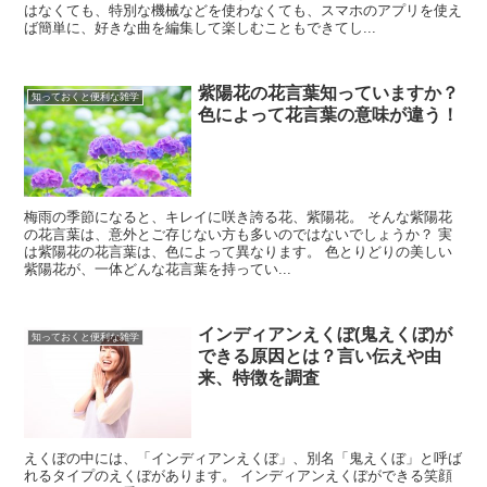
はなくても、特別な機械などを使わなくても、スマホのアプリを使え
ば簡単に、好きな曲を編集して楽しむこともできてし...
紫陽花の花言葉知っていますか？
知っておくと便利な雑学
色によって花言葉の意味が違う！
梅雨の季節になると、キレイに咲き誇る花、紫陽花。 そんな紫陽花
の花言葉は、意外とご存じない方も多いのではないでしょうか？ 実
は紫陽花の花言葉は、色によって異なります。 色とりどりの美しい
紫陽花が、一体どんな花言葉を持ってい...
インディアンえくぼ(鬼えくぼ)が
知っておくと便利な雑学
できる原因とは？言い伝えや由
来、特徴を調査
えくぼの中には、「インディアンえくぼ」、別名「鬼えくぼ」と呼ば
れるタイプのえくぼがあります。 インディアンえくぼができる笑顔