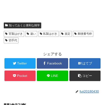
知っておくと便利な雑学
官製はがき
違い
私製はがき
規定
郵便番号枠
切手代
シェアする
Twitter
Facebook
はてブ
Pocket
LINE
コピー
fuji20180430