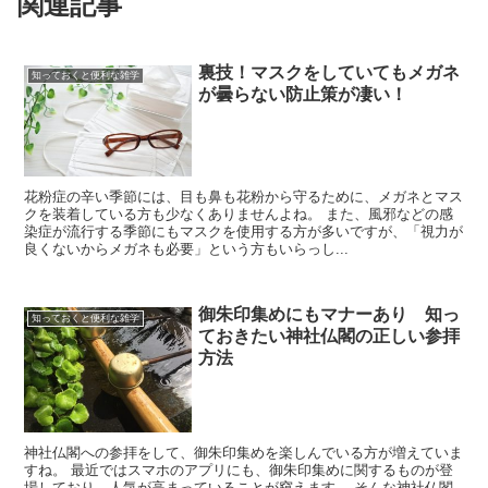
関連記事
裏技！マスクをしていてもメガネ
知っておくと便利な雑学
が曇らない防止策が凄い！
花粉症の辛い季節には、目も鼻も花粉から守るために、メガネとマス
クを装着している方も少なくありませんよね。 また、風邪などの感
染症が流行する季節にもマスクを使用する方が多いですが、「視力が
良くないからメガネも必要」という方もいらっし...
御朱印集めにもマナーあり 知っ
知っておくと便利な雑学
ておきたい神社仏閣の正しい参拝
方法
神社仏閣への参拝をして、御朱印集めを楽しんでいる方が増えていま
すね。 最近ではスマホのアプリにも、御朱印集めに関するものが登
場しており、人気が高まっていることが窺えます。 そんな神社仏閣