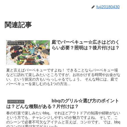
fuji20180430
関連記事
庭でバーベキュー☆広さはどのく
バーベキュー
らい必要？照明は？後片付けは？
夏と言えばバーベキューですよね！ できることならバーベキュー場
などに訪れて楽しみたいところですが、お出かけする時間やお金がな
い、という状況の方もいらっしゃるでしょう。 そんな時には、庭で
バーベキューを楽しむのも1つの方法...
bbqのグリル☆選び方のポイント
バーベキュー
は？どんな種類がある？片付けは？
春の行楽で楽しみたいbbq。 それほどアウトドアの知識や経験がない
という方でも、チャレンジしやすいのが魅力ですよね。 そして、こ
のシーンで必要不可欠なアイテムと言えば、コンロです。 では、bbq
のコンロは選び方でどういった...