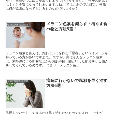
たり、横筋やでこぼこが出てしまっていたりすると、「何かの病気で
は？」と不安になってしまいますよね。 では、爪のでこぼこ、横筋
は何が原因になって起こるものなのでしょうか？ ...
メラニン色素を減らす・増やす食
健康に関する豆知識
べ物と方法5選！
メラニン色素と言えば、お肌にシミを作る「悪者」というイメージを
持っている方が多いですよね。 ですが、実はそんなメラニン色素
は、紫外線による影響などからお肌や目、髪といった部分を守る働き
をしてくれているのです。 つまり、メラニン色...
病院に行かないで風邪を早く治す
健康に関する豆知識
方法5選！
風邪をひいたら、できるだけ早く治したいものですよね。 ですが、