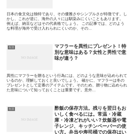
日本の食文化は独特であり、その優雅さやシンプルさが特徴です。し
かし、これが逆に、海外の人々には馴染みにくいこともあります。
例えば、納豆などはその代表格でしょう。 この記事では、どのよう
な料理が海外で受け入れられにくいのか、その...
マフラーを異性にプレゼント！特
生活
別な意味はある？女性と男性で意
味が違う？
異性にマフラーを贈るという行為には、どのような意味が込められて
いるのか、理解しておくと良いでしょう。 確かに、マフラーは冬の
プレゼントとして定番のアイテムです。そのため、贈り物に込められ
た意味について知っておくことは重要です。意外...
酢飯の保存方法。残りを翌日もお
生活
いしく食べるには。常温・冷蔵
庫・冷凍どれがいい？炊飯器や電
子レンジ、キッチンペーパーの使
い方。弁当や寿司桶での保存はい