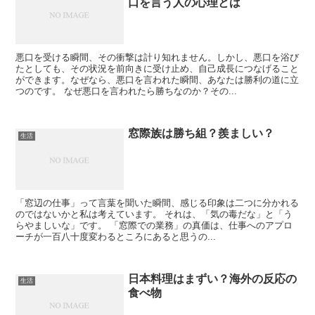
口を言う人の心理とは
悪口を受ける瞬間、その衝撃は計り知れません。しかし、悪口を浴び
たとしても、その状況を前向きに受け止め、自己成長につなげること
ができます。なぜなら、悪口を言われた瞬間、あなたは勝利の道に立
つのです。 なぜ悪口を言われたら勝ちなのか？その...
窓際族は勝ち組？羨ましい？
生活
「窓辺の仕事」って言葉を聞いた瞬間、感じる印象は二つに分かれる
のではないかと私は考えています。 それは、「気の毒だな」と「う
らやましいな」です。 「窓際での業務」の真価は、仕事へのアプロ
ーチが一百八十度変わるところにあると思うの...
日本料理はまずい？海外の反応の
生活
食べ物