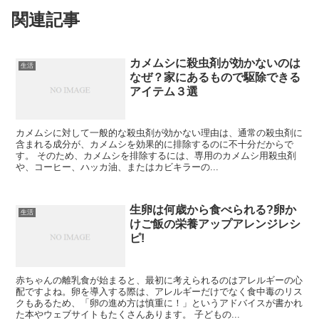
関連記事
カメムシに殺虫剤が効かないのは
生活
なぜ？家にあるもので駆除できる
アイテム３選
カメムシに対して一般的な殺虫剤が効かない理由は、通常の殺虫剤に
含まれる成分が、カメムシを効果的に排除するのに不十分だからで
す。 そのため、カメムシを排除するには、専用のカメムシ用殺虫剤
や、コーヒー、ハッカ油、またはカビキラーの...
生卵は何歳から食べられる?卵か
生活
けご飯の栄養アップアレンジレシ
ピ!
赤ちゃんの離乳食が始まると、最初に考えられるのはアレルギーの心
配ですよね。卵を導入する際は、アレルギーだけでなく食中毒のリス
クもあるため、「卵の進め方は慎重に！」というアドバイスが書かれ
た本やウェブサイトもたくさんあります。 子どもの...