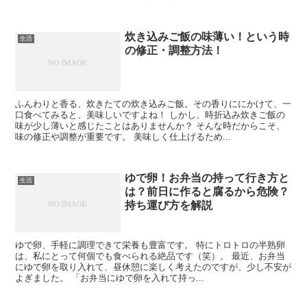
炊き込みご飯の味薄い！という時
生活
の修正・調整方法！
ふんわりと香る、炊きたての炊き込みご飯。その香りににかけて、一
口食べてみると、美味しいですよね！ しかし、時折込み炊きご飯の
味が少し薄いと感じたことはありませんか？ そんな時だからこそ、
味の修正や調整が重要です。 美味しく仕上げるため...
ゆで卵！お弁当の持って行き方と
生活
は？前日に作ると腐るから危険？
持ち運び方を解説
ゆで卵、手軽に調理できて栄養も豊富です。 特にトロトロの半熟卵
は、私にとって何個でも食べられる絶品です（笑）。 最近、お弁当
にゆで卵を取り入れて、昼休憩に楽しく考えたのですが、少し不安が
よぎました。 「お弁当にゆで卵を入れて持っ...