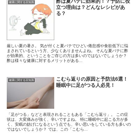
酢は夏バテに効果的！？予防に役
健康に関する豆知識
立つ理由は？どんなレシピがあ
る？
厳しい夏の暑さ。 気が付くと夏バテでひどい倦怠感や食欲低下に悩
まされているという方、少なくありませんよね。 そんな夏バテに酢
が効果的、ということをご存じの方は多いのではないでしょうか？
酢は様々な健康に対するメリットがある...
こむら返りの原因と予防法6選！
健康に関する豆知識
睡眠中に足がつる人必見！
「足がつる」などと表現されることもある「こむら返り」。 この症
状は、大変痛みが強く、辛いですよね。 特に睡眠中に起こる方が多
く、安眠の妨げになるという点でも、辛い思いをしている方も多いの
ではないでしょうか？ では、この「こむら...