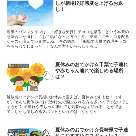
しが相場!?好感度を上げるお返
し！
近年のバレンタインは、「好きな男性にチョコを贈る」という本来の
意味合いが薄れ、「お世話になった方々」や「友達」にチョコを配る
ケースが増えていますよね。 その結果、「職場で大量の義理チョコ
をもらってしまった！」なんて方もいらっしゃる...
夏休みのおでかけ☆千葉で子連れ
観光・イベント
や赤ちゃん連れで楽しめる場所
は？
解放感バツグンの長期のお休みと言えば、夏休みですよね！ です
が、そんな夏休みのおでかけ先で悩まされる方も多いのではないでし
ょうか？ 子連れや赤ちゃん連れでも気兼ねなく訪れることができ
て、しかも楽しめるスポットというのは、なかなか...
夏休みのおでかけ☆長崎県で子連
観光・イベント
れにおすすめのスポットは？