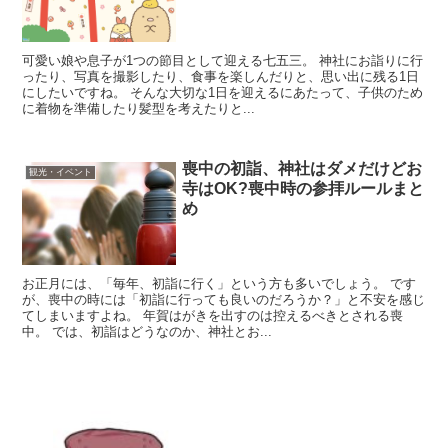
可愛い娘や息子が1つの節目として迎える七五三。 神社にお詣りに行
ったり、写真を撮影したり、食事を楽しんだりと、思い出に残る1日
にしたいですね。 そんな大切な1日を迎えるにあたって、子供のため
に着物を準備したり髪型を考えたりと...
喪中の初詣、神社はダメだけどお
観光・イベント
寺はOK?喪中時の参拝ルールまと
め
お正月には、「毎年、初詣に行く」という方も多いでしょう。 です
が、喪中の時には「初詣に行っても良いのだろうか？」と不安を感じ
てしまいますよね。 年賀はがきを出すのは控えるべきとされる喪
中。 では、初詣はどうなのか、神社とお...