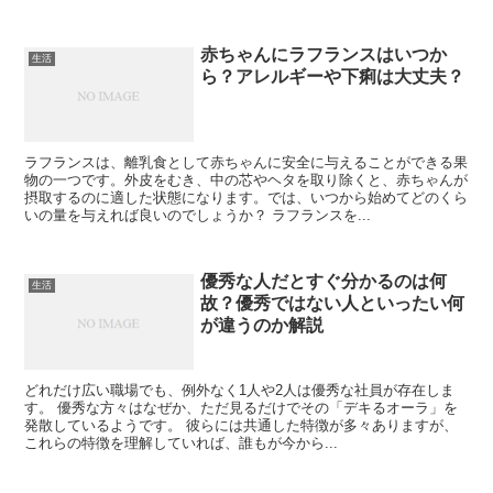
赤ちゃんにラフランスはいつか
生活
ら？アレルギーや下痢は大丈夫？
ラフランスは、離乳食として赤ちゃんに安全に与えることができる果
物の一つです。外皮をむき、中の芯やヘタを取り除くと、赤ちゃんが
摂取するのに適した状態になります。では、いつから始めてどのくら
いの量を与えれば良いのでしょうか？ ラフランスを...
優秀な人だとすぐ分かるのは何
生活
故？優秀ではない人といったい何
が違うのか解説
どれだけ広い職場でも、例外なく1人や2人は優秀な社員が存在しま
す。 優秀な方々はなぜか、ただ見るだけでその「デキるオーラ」を
発散しているようです。 彼らには共通した特徴が多々ありますが、
これらの特徴を理解していれば、誰もが今から...