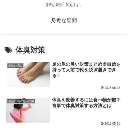
身近な疑問に答えます。
身近な疑問
体臭対策
足の爪の臭い対策まとめ＠自信を
足のお悩み
持って人前で靴を脱ぎ履きでき
る！
2018.06.02
体臭を改善するには食べ物が鍵？
健康に関する豆知識
食事で体臭対策する方法とは
2018.05.31