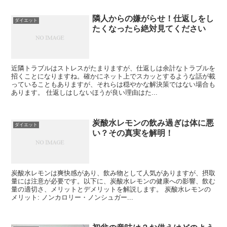
隣人からの嫌がらせ！仕返しをし
ダイエット
たくなったら絶対見てください
近隣トラブルはストレスがたまりますが、仕返しは余計なトラブルを
招くことになりますね。確かにネット上でスカッとするような話が載
っていることもありますが、それらは穏やかな解決策ではない場合も
あります。 仕返しはしないほうが良い理由はた...
炭酸水レモンの飲み過ぎは体に悪
ダイエット
い？その真実を解明！
炭酸水レモンは爽快感があり、飲み物として人気がありますが、摂取
量には注意が必要です。以下に、炭酸水レモンの健康への影響、飲む
量の適切さ、メリットとデメリットを解説します。 炭酸水レモンの
メリット: ノンカロリー・ノンシュガー...