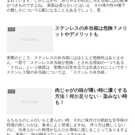
まれています。しかしながら、赤ちゃんや幼児に与える際には心配事
がつきものですよね。 表面は柔らかいとはいえ、その弾力性や嚥下
の難しさについて心配になることもあるでしょう。更...
ステンレスの弁当箱は危険？メリ
生活
ットやデメリットも
実際のところ、ステンレスの弁当箱にはほとんど危険性はありませ
ん。一部で「ステンレス弁当箱が危険」とされる理由の一つである
「クロム」という物質は、実際の日常生活では生成されにくいです！
ステンレス製の弁当箱については、「ステンレス弁当箱...
肉じゃがの味が薄い時に濃くする
生活
方法！何か足りない・染みない時
も！
もちもちのじゃがいもと柔らかい肉、それに味付けが絶妙な甘辛味が
特徴の肉じゃがは、食卓によく登場しますね。 作り方は難しくない
のに、出来上がった料理がなんだか薄味に感じることってありますよ
ね。 家族に「味が物足りないね」と言われる...