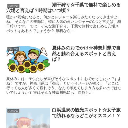
潮干狩り☆千葉で無料で楽しめる
お出かけ
穴場と言えば？時期はいつ頃？
暖かい気候になると、何かとレジャーを楽しみたくなってきますよ
ね。 そんなこの季節に、特に人気の高いレジャーの1つと言えば、潮
干狩りです。 では、そんな潮干狩り、千葉で無料で楽しめる穴場ス
ポットはあるのでしょうか？ 無料なら...
夏休みのおでかけ☆神奈川県で自
お出かけ
然と触れ合えるスポットと言え
ば？
夏休みには、子供たちが喜びそうなスポットにおでかけしたいですよ
ね！ ですが、神奈川県は「都会」というイメージが強く、「どこに
行っても人が多くて疲れそう」なんて考えてしまう方も多いのではな
いでしょうか？ 実はそんな神奈川県にも、自然と...
白浜温泉の観光スポット☆女子旅
お出かけ
で訪れるならどこがオススメ！？