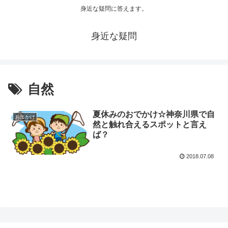
身近な疑問に答えます。
身近な疑問
自然
夏休みのおでかけ☆神奈川県で自
お出かけ
然と触れ合えるスポットと言え
ば？
2018.07.08